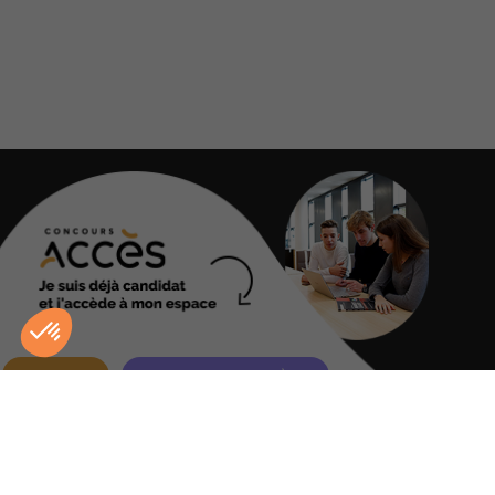
PROFILS 4È ANNÉE
MODALITÉS DU CONCOURS
PRÉPARER SON CONCOURS
ALTERNANCE
INTERNATIONAL
SPÉCIALITÉS
S'INSCRIRE
TÉLÉCHARGER LA BROCHURE
POST BAC
ADMISSIONS PARALLÈLES
CONTACT
S’INSCRIRE À LA NEWSLETTER
TÉMOIGNAGES