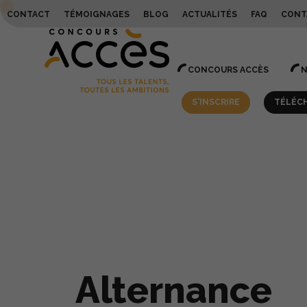
CONTACT
TÉMOIGNAGES
BLOG
ACTUALITÉS
FAQ
CONT
CONCOURS
ACCÈS
S'INSCRIRE
TÉLÉC
»
»
»
Accueil
Profil et Admission
Admissions parallèles
Alter
Alternance