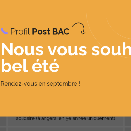
Profil
Post BAC
Nous vous souh
ESSCA
bel été
Finance - corporate finance (à aix-en-provence) /
Au
banking & risk (à paris)
Rendez-vous en septembre !
Management - ingénierie des ressources humaines
(à angers, en 5e année uniquement) innovation
sociale et management de l'économie sociale et
solidaire (à angers, en 5e année uniquement)