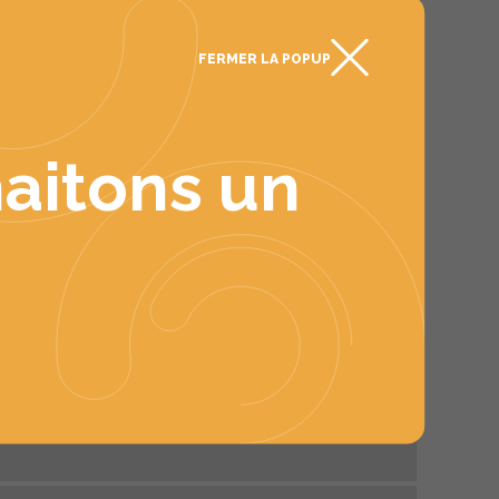
FERMER LA POPUP
aitons un
IÉSEG
dit, contrôle de gestion et finance d’entreprise /
lille et paris
Digital marketing et e-commerce / lille