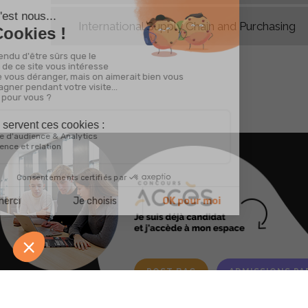
International Supply Chain and Purchasing
POST BAC
ADMISSIONS PA