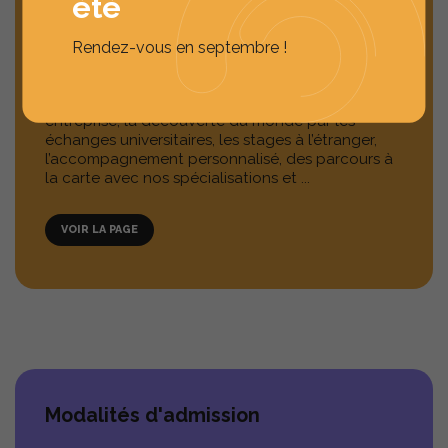
été
Frais de scolarité
Rendez-vous en septembre !
d’une formation “all inclusive” avec les apports
théoriques de nos professeurs et experts, les
expériences terrain à travers les stages en
entreprise, la découverte du monde par les
échanges universitaires, les stages à l’étranger,
l’accompagnement personnalisé, des parcours à
la carte avec nos spécialisations et ...
VOIR LA PAGE
Modalités d'admission