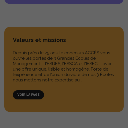
PROFILS 4È ANNÉE
MODALITÉS DU CONCOURS
PRÉPARER SON CONCOURS
ALTERNANCE
Valeurs et missions
INTERNATIONAL
Depuis près de 25 ans, le concours ACCÈS vous
SPÉCIALITÉS
ouvre les portes de 3 Grandes Écoles de
Management – l’ESDES, l’ESSCA et l’IESEG – avec
une offre unique, lisible et homogène. Forte de
l’expérience et de l’union durable de nos 3 Écoles,
nous mettons notre expertise au ...
S'INSCRIRE
VOIR LA PAGE
TÉLÉCHARGER LA BROCHURE
CONTACT
TÉMOIGNAGES