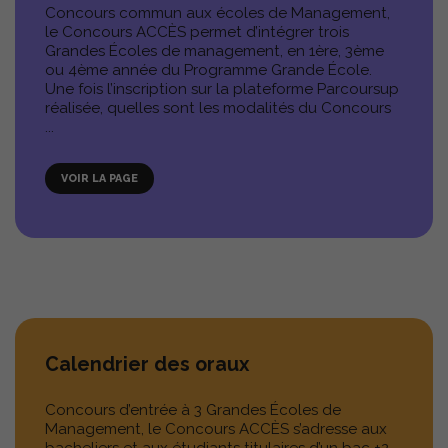
Concours commun aux écoles de Management,
le Concours ACCÈS permet d’intégrer trois
Grandes Écoles de management, en 1ère, 3ème
ou 4ème année du Programme Grande École.
Une fois l’inscription sur la plateforme Parcoursup
réalisée, quelles sont les modalités du Concours
...
VOIR LA PAGE
Calendrier des oraux
Concours d’entrée à 3 Grandes Écoles de
Management, le Concours ACCÈS s’adresse aux
bacheliers et aux étudiants titulaires d’un bac +2