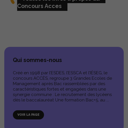
Concours Acces
POST BAC
PROFIL
MODALITÉS DU CONCOURS
Qui sommes-nous
PRÉPARER SON CONCOURS
Créé en 1998 par l’ESDES, l’ESSCA et l’IÉSEG, le
TÉLÉCHARGER LES ANNALES
concours ACCÈS, regroupe 3 Grandes Ecoles de
Management après Bac rassemblées par des
caractéristiques fortes et engagées dans une
synergie commune : Le recrutement des lycéens
dès le baccalauréat Une formation Bac+5, au ...
ADMISSIONS PARALLÈLES
VOIR LA PAGE
PROFILS 3È ANNÉE