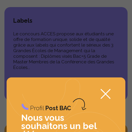
BLOG
Labels
ACTUALITÉS
Le concours ACCES propose aux étudiants une
offre de formation unique, solide et de qualité
FAQ
grâce aux labels qui confortent le sérieux des 3
Grandes Écoles de Management qui la
composent : Diplômes visés Bac+5 Grade de
CONTACT
PRESSE
Master Membres de la Conférence des Grandes
Écoles...
VOIR LA PAGE
Profil
Post BAC
Nous vous
souhaitons un bel