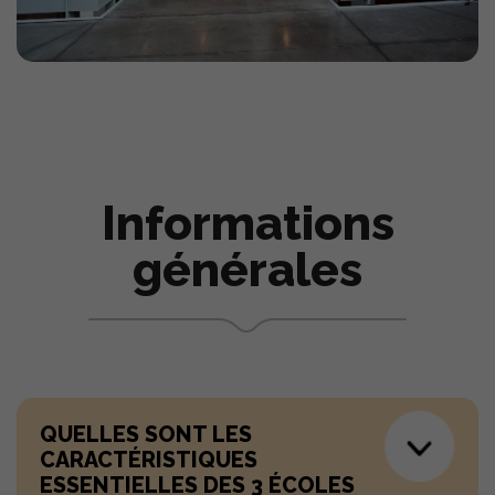
PROFILS 4È ANNÉE
MODALITÉS DU CONCOURS
PRÉPARER SON CONCOURS
ALTERNANCE
INTERNATIONAL
Informations
SPÉCIALITÉS
générales
S'INSCRIRE
TÉLÉCHARGER LA BROCHURE
CONTACT
QUELLES SONT LES
CARACTÉRISTIQUES
TÉMOIGNAGES
ESSENTIELLES DES 3 ÉCOLES